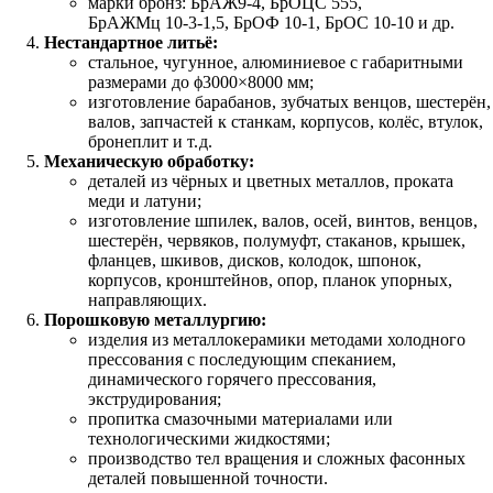
марки бронз: БрАЖ9‑4, БрОЦС 555,
БрАЖМц 10‑3‑1,5, БрОФ 10‑1, БрОС 10‑10 и др.
Нестандартное литьё:
стальное, чугунное, алюминиевое с габаритными
размерами до ϕ3000×8000 мм;
изготовление барабанов, зубчатых венцов, шестерён,
валов, запчастей к станкам, корпусов, колёс, втулок,
бронеплит и т. д.
Механическую обработку:
деталей из чёрных и цветных металлов, проката
меди и латуни;
изготовление шпилек, валов, осей, винтов, венцов,
шестерён, червяков, полумуфт, стаканов, крышек,
фланцев, шкивов, дисков, колодок, шпонок,
корпусов, кронштейнов, опор, планок упорных,
направляющих.
Порошковую металлургию:
изделия из металлокерамики методами холодного
прессования с последующим спеканием,
динамического горячего прессования,
экструдирования;
пропитка смазочными материалами или
технологическими жидкостями;
производство тел вращения и сложных фасонных
деталей повышенной точности.