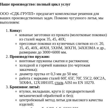
Наше производство: полный цикл услуг
ООО «СДК‑ГРУПП» предлагает комплексные решения для
ваших производственных задач. Помимо чугунного литья, мы
выполняем:
Ковку:
кованые заготовки из проката (молотковые поковки)
из сталей марок 35, 45, 40Х;
прессовые поковки из кузнечных слитков из ст. 20,
35, 45, 40Х, 40ХН, 5ХНМ, 38ХГН, 34ХН3МА и др.,
размерами до 3000×6000 мм.
Производство пружин:
винтовые пружины сжатия и растяжения;
холодной и горячей навивки (по чертежам
заказчика);
диаметр прутка от 0,3 мм до 50 мм;
работа с марками сталей 60Г, 65Г, 70Г, 55С2, 60С2А,
50ХФА, 12Х18Н10Т,
сталь
AISI по EN 10270.
Бронзовое литьё:
втулки, вкладыши, круги (с предварительной
механической обработкой и без);
центробежный метод литья для высокого качества
изделий;