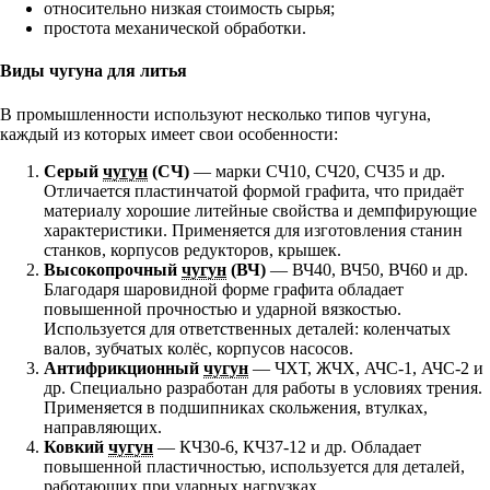
относительно низкая стоимость сырья;
простота механической обработки.
Виды чугуна для литья
В промышленности используют несколько типов чугуна,
каждый из которых имеет свои особенности:
Серый
чугун
(СЧ)
— марки СЧ10, СЧ20, СЧ35 и др.
Отличается пластинчатой формой графита, что придаёт
материалу хорошие литейные свойства и демпфирующие
характеристики. Применяется для изготовления станин
станков, корпусов редукторов, крышек.
Высокопрочный
чугун
(ВЧ)
— ВЧ40, ВЧ50, ВЧ60 и др.
Благодаря шаровидной форме графита обладает
повышенной прочностью и ударной вязкостью.
Используется для ответственных деталей: коленчатых
валов, зубчатых колёс, корпусов насосов.
Антифрикционный
чугун
— ЧХТ, ЖЧХ, АЧС‑1, АЧС‑2 и
др. Специально разработан для работы в условиях трения.
Применяется в подшипниках скольжения, втулках,
направляющих.
Ковкий
чугун
— КЧ30‑6, КЧ37‑12 и др. Обладает
повышенной пластичностью, используется для деталей,
работающих при ударных нагрузках.