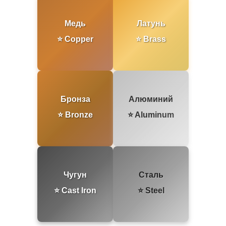
записям
Медь
Латунь
⭐ Copper
⭐ Brass
Бронза
Алюминий
⭐ Bronze
⭐ Aluminum
Чугун
Сталь
⭐ Cast Iron
⭐ Steel