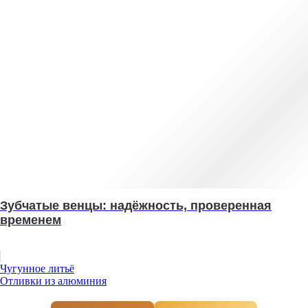
Зубчатые венцы: надёжность, проверенная
временем
Навигация
Чугунное литьё
Отливки из алюминия
по