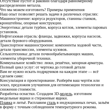
Отсутствие пустот и раковин благодаря равномерному
распределению металла.
Что мы можем изготовить? Примеры применения
Наш опыт позволяет решать задачи в различных отраслях:
Машиностроение: корпуса редукторов, станины станков,
кронштейны, опорные конструкции.
Энергетика: детали турбин, корпуса котлов, элементы паровых
установок.
Нефтегазовая отрасль: фланцы, задвижки, корпусы насосов,
детали бурового оборудования.
Транспортное машиностроение: компоненты ходовой части,
детали трансмиссии, элементы кузовов.
Сельхозтехника: детали почвообрабатывающих машин,
элементы уборочной техники.
Коммунальное хозяйство: люки, решётки, запорная арматура.
Полный цикл услуг: от чертежа до готовой детали
Вам не нужно искать подрядчиков на каждом этапе — всё
сделаем сами:
Консультация и проектирование. Разберём ваш чертёж или
эскиз, предложим улучшения для оптимизации технологии и
снижения стоимости.
Разработка оснастки. Создадим 3D‑
модель
, изготовим
модельные ящики и стержневые ящики.
Плавка
и литьё. Расплавим
сталь
в индукционных печах, зальём
в форму с точным соблюдением температурного режима.